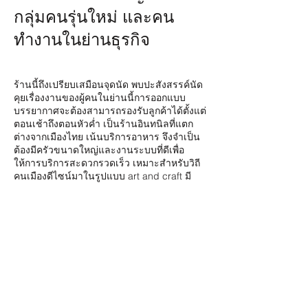
กลุ่มคนรุ่นใหม่ และคน
ทำงานในย่านธุรกิจ
ร้านนี้ถึงเปรียบเสมือนจุดนัด พบปะสังสรรค์นัด
คุยเรื่องงานของผู้คนในย่านนี้การออกแบบ
บรรยากาศจะต้องสามารถรองรับลูกค้าได้ตั้งแต่
ตอนเช้าถึงตอนหัวค่ำ เป็นร้านอินทนิลที่แตก
ต่างจากเมืองไทย เน้นบริการอาหาร จึงจำเป็น
ต้องมีครัวขนาดใหญ่และงานระบบที่ดีเพื่อ
ให้การบริการสะดวกรวดเร็ว เหมาะสำหรับวิถี
คนเมืองดีไซน์มาในรูปแบบ art and craft มี
รายละเอียดแต่ละมุมแตกต่างกันเพื่อความ
หลากหลายเนื่องจากร้านมีขนาดใหญ่ถึง 400
ตารางเมตร จัดว่าเป็นร้านกาแฟและอาหารที่
ใหญ่แห่งหนึ่งในพนมเปญ
Bangkok Office : 88/222 Prachanivej 1,
Prachachuen Rd. Ladyao Chatuchuk Bangkok
10900